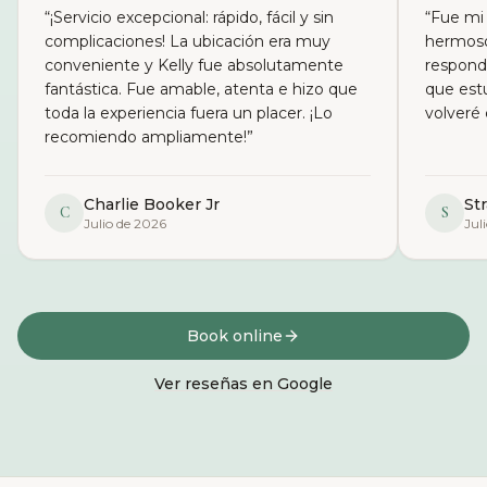
“
¡Servicio excepcional: rápido, fácil y sin
“
Fue mi 
complicaciones! La ubicación era muy
hermoso
conveniente y Kelly fue absolutamente
respond
fantástica. Fue amable, atenta e hizo que
que est
toda la experiencia fuera un placer. ¡Lo
volveré
recomiendo ampliamente!
”
Charlie Booker Jr
St
C
S
Julio de 2026
Jul
Book online
Ver reseñas en Google