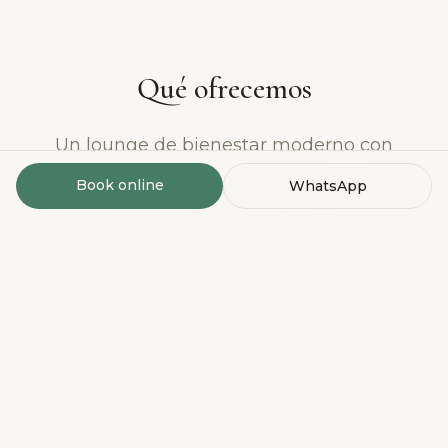
Qué ofrecemos
Un lounge de bienestar moderno con
hidratación IV y protocolos de vitalidad para
Book online
WhatsApp
apoyar energía, recuperación y balance, en un
ambiente cálido y relajado en el corazón de El
Poblado, Medellín.
Hidratación