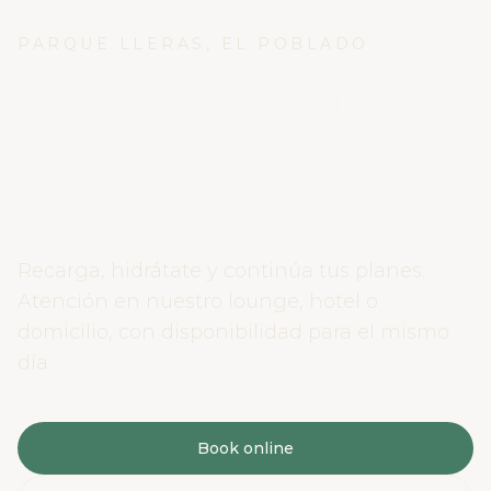
PARQUE LLERAS, EL POBLADO
Terapia IV en Medellín
hidratación y bienestar
en El Poblado
Recarga, hidrátate y continúa tus planes.
Atención en nuestro lounge, hotel o
domicilio, con disponibilidad para el mismo
día.
Book online